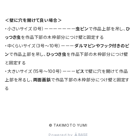
＜壁に穴を開けて良い場合＞
・小さいサイズ（0号）ーーーーーーー
虫ピン
で作品上部を吊し、
ひ
っつき虫
を作品下部の木枠部分につけ壁と固定する
・中くらいサイズ（3号〜10号）ーーー
ダルマピンやフック付きのピ
ン
で作品上部を吊し、
ひっつき虫
を作品下部の木枠部分につけ壁
と固定する
・大きいサイズ（15号〜100号）ーーー
ビス
で壁に穴を開けて作品
上部を吊るし、
両面画鋲
で作品下部の木枠部分につけ壁と固定す
る
© TAKIMOTO YUMI
Powered by