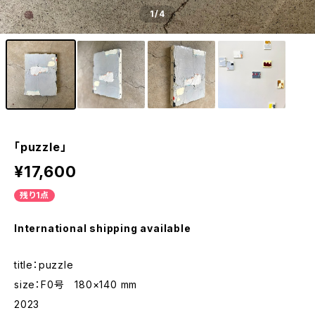
1
/4
「puzzle」
¥17,600
残り1点
International shipping available
title：puzzle
size：F0号 180×140 mm
2023