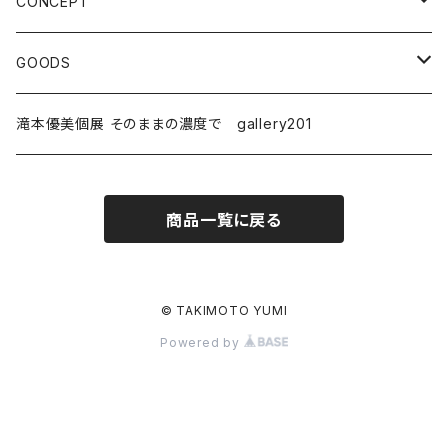
S3〜S8（273×273 mm〜455×455 mm）
2013〜2015
CONCEPT
M15~S30
2016〜2018
PERSONAL SPACE
GOODS
2019〜2020
FRAME
POSTCARD
滝本優美個展 そのままの濃度で gallery201
2021
SPOT
POP
商品一覧に戻る
2022
HOME
ACRYL STAND
2023
ABSTRACT
BOOK
© TAKIMOTO YUMI
Powered by
2026