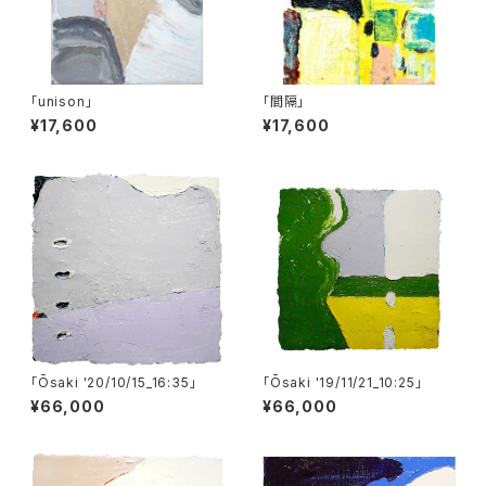
「unison」
「間隔」
¥17,600
¥17,600
「Ōsaki '20/10/15_16:35」
「Ōsaki '19/11/21_10:25」
¥66,000
¥66,000