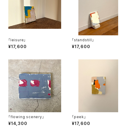
「leisure」
「standstill」
¥17,600
¥17,600
「flowing scenery」
「peek」
¥14,300
¥17,600