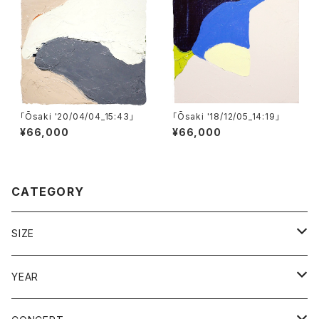
「Ōsaki '20/04/04_15:43」
「Ōsaki '18/12/05_14:19」
¥66,000
¥66,000
CATEGORY
SIZE
F0〜SM（180×140 mm〜277×158 mm）
YEAR