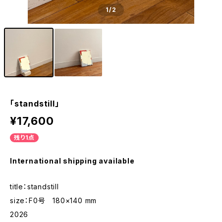
1
/2
「standstill」
¥17,600
残り1点
International shipping available
title：standstill
size：F0号 180×140 mm
2026