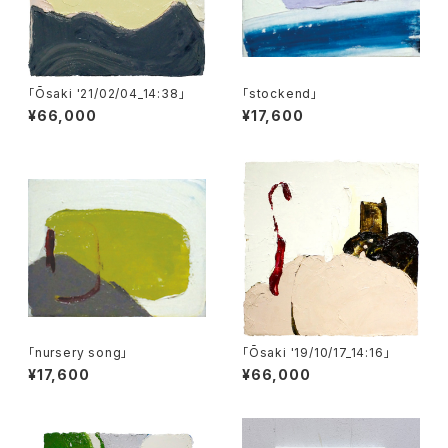
「Ōsaki '21/02/04_14:38」
「stockend」
¥66,000
¥17,600
「nursery song」
「Ōsaki '19/10/17_14:16」
¥17,600
¥66,000