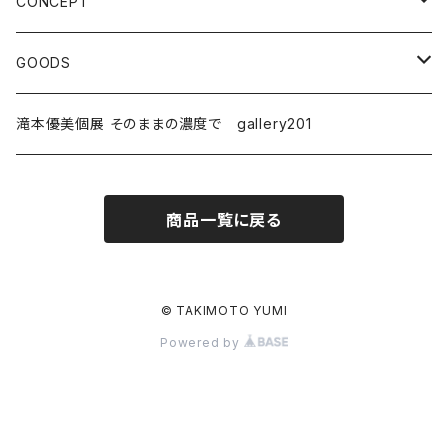
S3〜S8（273×273 mm〜455×455 mm）
2013〜2015
CONCEPT
M15~S30
2016〜2018
PERSONAL SPACE
GOODS
2019〜2020
FRAME
POSTCARD
滝本優美個展 そのままの濃度で gallery201
2021
SPOT
POP
商品一覧に戻る
2022
HOME
ACRYL STAND
2023
ABSTRACT
BOOK
© TAKIMOTO YUMI
Powered by
2026