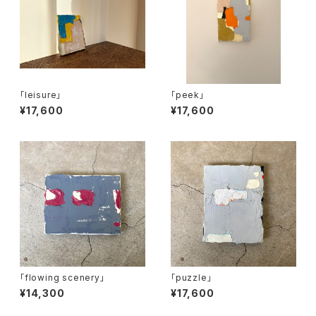
「leisure」
「peek」
¥17,600
¥17,600
「flowing scenery」
「puzzle」
¥14,300
¥17,600